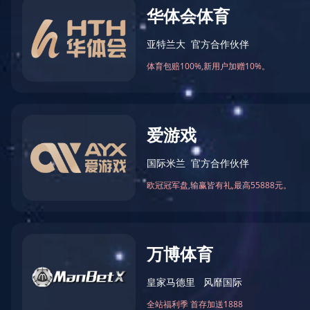
热门关键词：
乐鱼平台-乐鱼（中国）一站式服务平台
台湾徕通（莱璟）
现代威亚
韩华走心机
新品推荐
NEW 
+ 乐鱼平台-乐鱼（中国）