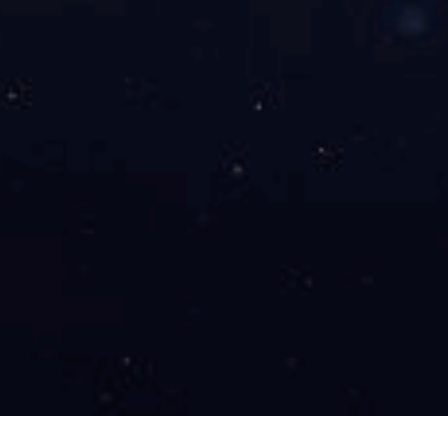
友情链接
LINKS
出格
BAIDU
新浪
网站首页
关于我们
新闻中心
产品中心
成功
乐鱼平台-乐鱼（中国）一站式服务平台 版权所有
网站后台
华体会手机网页版-华体会（中国）
星空体育·（中国）官方网站-STARSKY SPORT
千亿qianyi(中国)
开元体育-(中