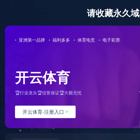
网站首页
关于我们
新闻中心