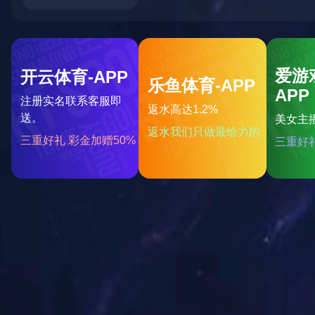
平台
地 址：东莞市长安镇金铭国际模具
城展厅3B栋-2001
电 话：0769-81153535
传 真：0769-81153536
联系人：伍小姐 13827296260
邮 箱: xiangyajixie@126.com
网 址: americasfinestwebsite.com
商品详情
主要特长
直线电机驱