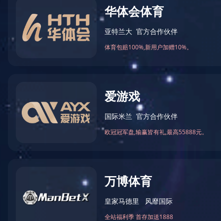
乐鱼平台-乐鱼（中
联系方式
联系方式
国）一站式服务平
乐鱼平台-乐鱼（中国）一站
地 址：东莞市长安镇
台
式服务平台
电 话：0769-81153
传 真：0769-81153
联系人：伍小姐 1382
乐鱼平台-乐鱼（中国）一站式服务
邮 箱: xiangyajixie
平台
地 址：东莞市长安镇金铭国际模具
网 址: americasfines
城展厅3B栋-2001
电 话：0769-81153535
传 真：0769-81153536
联系人：伍小姐 13827296260
邮 箱: xiangyajixie@126.com