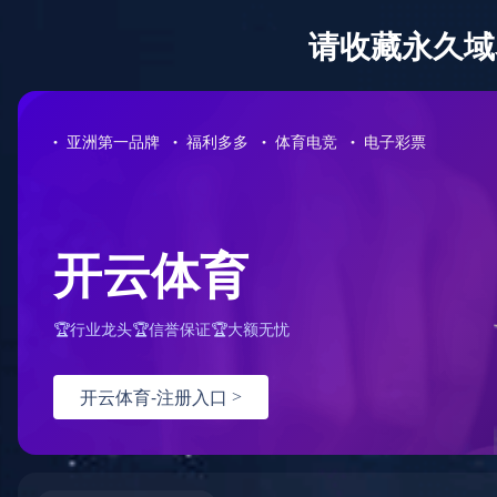
网站首页
关于我们
新闻中心