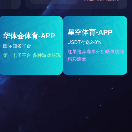
ZCE-250C-2H
2700*1200
3800*1800*850
1750*900