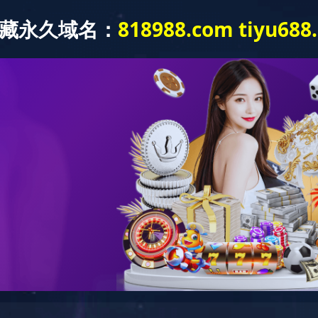
新闻中心
产品中心
成功案例