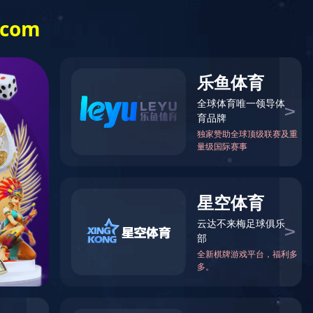
全国服务咨询热线
0769-81153535
资质荣誉
乐鱼平台-乐鱼（中
国）一站式服务平台