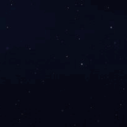
0.0001
6500*5450*3950
服务平台
全国服务热线
0769-81153535