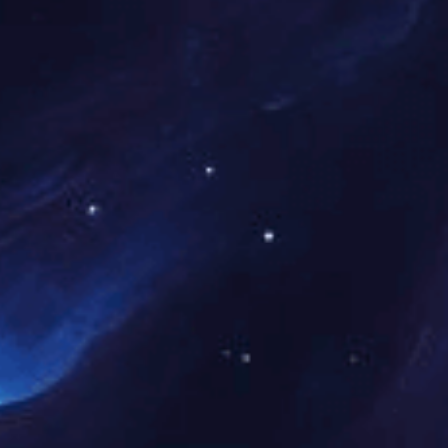
网站首页
关于我们
新闻中心
产品中心
成功
乐鱼平台-乐鱼（中国）一站式服务平台 版权所有
网站后台