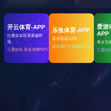
平台
地 址：东莞市长安镇金铭国际模具
城展厅3B栋-2001
电 话：0769-81153535
传 真：0769-81153536
联系人：伍小姐 13827296260
邮 箱: xiangyajixie@126.com
网 址: americasfinestwebsite.com
商品详情
主要特长
4轴直线电
确立了无需