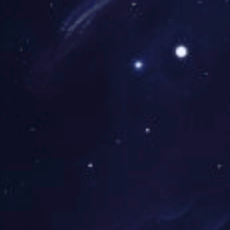
友情链接
LINKS
出格
BAIDU
新浪
网站首页
关于我们
新闻中心
产品中心
成功
乐鱼平台-乐鱼（中国）一站式服务平台 版权所有
网站后台