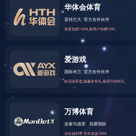
产品中心
乐鱼平台-乐鱼（中国）一站式服务
台湾徕通（莱璟
平台
台湾徕通（莱璟）
日本沙迪克
现代威亚
韩华走心机
乐鱼平台-乐鱼（中国）一站
式服务平台
乐鱼平台-乐鱼（中国）一站式服务