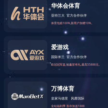
新闻中心
公司新闻
行业新闻
行业新闻
乐鱼平台-乐鱼（中国）一站
式服务平台
慢走丝机床
工机床可分
了解一下各
乐鱼平台-乐鱼（中国）一站式服务
平台
(1)高级慢
地 址：东莞市长安镇金铭国际模具
这种慢走丝
城展厅3B栋-2001
电 话：0769-81153535
床的加工精
传 真：0769-81153536
加工表面质
联系人：伍小姐 13827296260