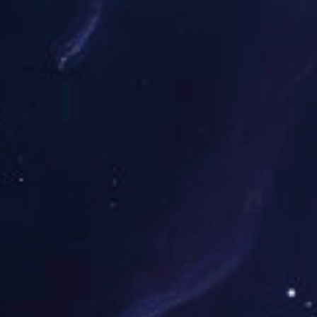
切割精度可达
并配备防撞
备或选配自
(4) 入门级
本机床一般
模具和零件
定达到Ra0
用0.15
机床有一定
由于社会对
的比例明显
效率、高质
单、成本低
工机床相比