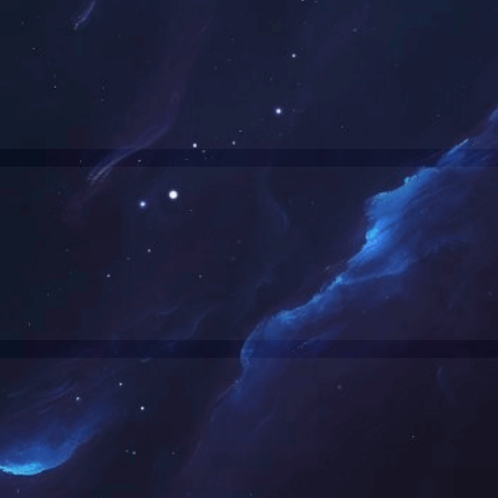
行业新闻
广东慢走丝加工机床各档次的技术水平如何？
广东慢走丝对切割精度有什么要求？
国内多家企业推出半导体磨床
广东慢走丝加工的精度与效率
2016深圳国际数控机床及金属加工展览会
DMC2016第十六届中国国际模具技术和设备展览会