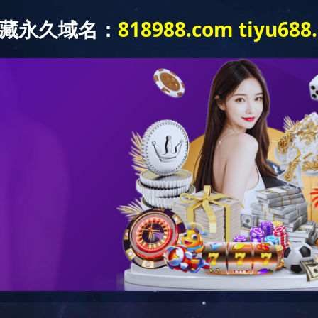
新闻中心
产品中心
成功案例