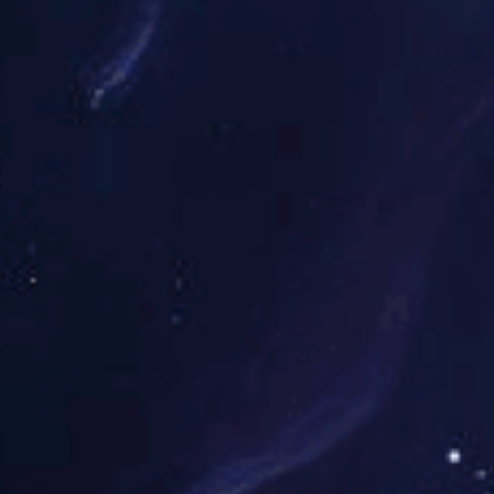
艰难，对
可靠性差