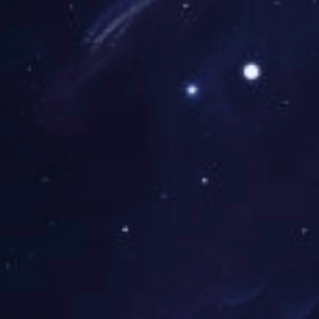
(3)在
变而变化
件薄厚，
光切割速
质量。
广东徕通
素?
下列列出
(1)上
压水冲。
(2)电
脉冲放电