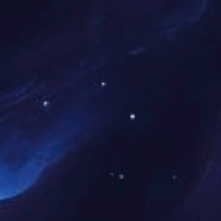
(3)所
表不光滑
(4)冲
节冲液尺
(5)丝
并作出调
(6)走
(7)导
表粗糙度
好了，感