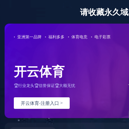
网站首页
关于我们
新闻中心