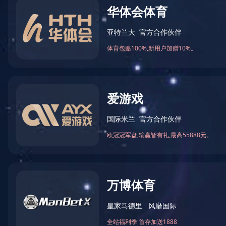
新闻中心
公司新闻
新闻中心
行业新闻
关于延期举办”202
乐鱼平台-乐鱼（中国）一站
DMC2016第十六
式服务平台
2016深圳国际数控
我司参加2018年6月
第19届深圳国际机
乐鱼平台-乐鱼（中国）一站式服务
我司参加(2013年0
平台
我司参加(2013年11
地 址：东莞市长安镇金铭国际模具
城展厅3B栋-2001
电 话：0769-81153535
首页
上一页
传 真：0769-81153536
联系人：伍小姐 13827296260