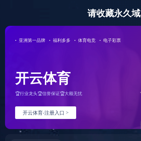
网站首页
关于我们
新闻中心