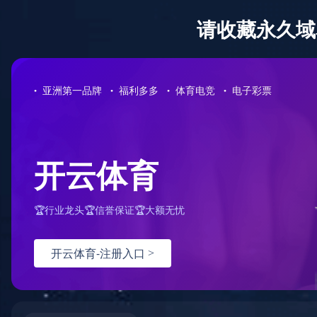
网站首页
关于我们
新闻中心